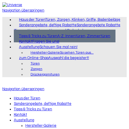
Navigation überspringen
Haus der Türen
Türen, Zargen, Klinken, Griffe, Bodenbeläge
Sonderangebote, deftige Rabatte
Sonderangebote Rabatte
Zimmertüren, Innentüren und Bodenbelag
Tipps & Tricks zu Türen
A-Z: Innentüren, Zimmertüren
Kontakt
Fragen Sie uns!
Ausstellung
Schauen Sie mal rein!
Hersteller-Galerie
So sehen Türen aus...
zum Online-Shop
Auswahl die begeistert!
Türen
Zargen
Drückergarnituren
Navigation überspringen
Haus der Türen
Sonderangebote, deftige Rabatte
Tipps & Tricks zu Türen
Kontakt
Ausstellung
Hersteller-Galerie