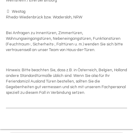
Weinsheim / Eifel bei Bitburg
Westag
Rheda-Wiedenbrück bzw. Wadersloh, NRW
Bei Anfragen zu Innentüren, Zimmertüren,
Wohnungseingangstüren, Nebeneingangstüren, Funktionstüren
(Feuchtraum-, Sicherheits-, Falttüren u. m.) wenden Sie sich bitte
vertrauensvoll an unser Team von Haus-der-Türen.
Hinweis: Bitte beachten Sie, dass z.B. in Österreich, Belgien, Holland
andere Standardtürmaße üblich sind. Wenn Sie also für Ihr
Feriendomizil Ausland Türen bestellen, sollten Sie die
Gegebenheiten gut vermessen und sich mit unserem Fachpersonal
speziell zu diesem Fall in Verbindung setzen.